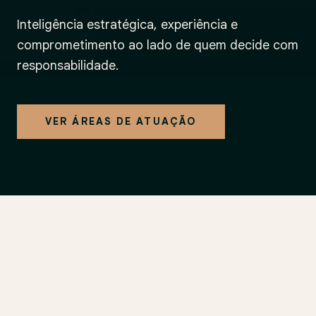
Inteligência estratégica, experiência e
comprometimento ao lado de quem decide com
responsabilidade.
VER ÁREAS DE ATUAÇÃO
Atuação multidisciplinar com presença em
18
estados.
Atendemos empresas de múltiplos setores econômicos,